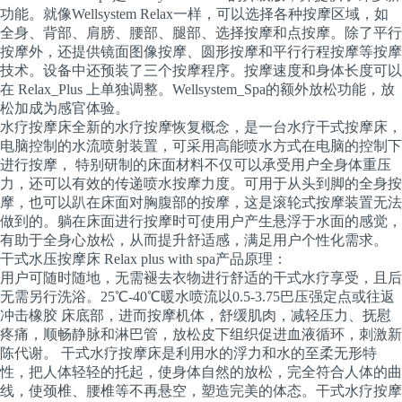
功能。就像Wellsystem Relax一样，可以选择各种按摩区域，如
全身、背部、肩膀、腰部、腿部、选择按摩和点按摩。除了平行
按摩外，还提供镜面图像按摩、圆形按摩和平行行程按摩等按摩
技术。设备中还预装了三个按摩程序。按摩速度和身体长度可以
在 Relax_Plus 上单独调整。Wellsystem_Spa的额外放松功能，放
松加成为感官体验。
水疗按摩床全新的水疗按摩恢复概念，是一台水疗干式按摩床，
电脑控制的水流喷射装置，可采用高能喷水方式在电脑的控制下
进行按摩， 特别研制的床面材料不仅可以承受用户全身体重压
力，还可以有效的传递喷水按摩力度。可用于从头到脚的全身按
摩，也可以趴在床面对胸腹部的按摩，这是滚轮式按摩装置无法
做到的。躺在床面进行按摩时可使用户产生悬浮于水面的感觉，
有助于全身心放松，从而提升舒适感，满足用户个性化需求。
干式水压按摩床 Relax plus with spa产品原理：
用户可随时随地，无需褪去衣物进行舒适的干式水疗享受，且后
无需另行洗浴。25℃-40℃暖水喷流以0.5-3.75巴压强定点或往返
冲击橡胶 床底部，进而按摩机体，舒缓肌肉，减轻压力、抚慰
疼痛，顺畅静脉和淋巴管，放松皮下组织促进血液循环，刺激新
陈代谢。 干式水疗按摩床是利用水的浮力和水的至柔无形特
性，把人体轻轻的托起，使身体自然的放松，完全符合人体的曲
线，使颈椎、腰椎等不再悬空，塑造完美的体态。干式水疗按摩