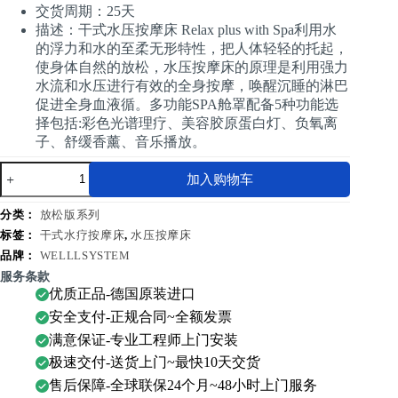
交货周期：25天
描述：干式水压按摩床 Relax plus with Spa利用水
的浮力和水的至柔无形特性，把人体轻轻的托起，
使身体自然的放松，水压按摩床的原理是利用强力
水流和水压进行有效的全身按摩，唤醒沉睡的淋巴
促进全身血液循。多功能SPA舱罩配备5种功能选
择包括:彩色光谱理疗、美容胶原蛋白灯、负氧离
子、舒缓香薰、音乐播放。
干
加入购物车
式
水
分类：
放松版系列
压
标签：
干式水疗按摩床
,
水压按摩床
按
摩
品牌：
WELLLSYSTEM
床
服务条款
Relax
优质正品-德国原装进口
plus
安全支付-正规合同~全额发票
with
spa
满意保证-专业工程师上门安装
数
极速交付-送货上门~最快10天交货
量
售后保障-全球联保24个月~48小时上门服务